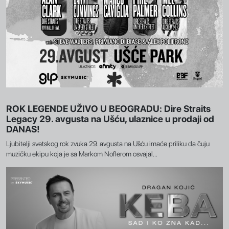
ROK LEGENDE UŽIVO U BEOGRADU: Dire Straits
Legacy 29. avgusta na Ušću, ulaznice u prodaji od
DANAS!
Ljubitelji svetskog rok zvuka 29. avgusta na Ušću imaće priliku da čuju
muzičku ekipu koja je sa Markom Noflerom osvajal...