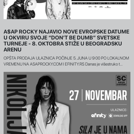
A$AP ROCKY NAJAVIO NOVE EVROPSKE DATUME
U OKVIRU SVOJE “DON’T BE DUMB” SVETSKE
TURNEJE - 8. OKTOBRA STIŽE U BEOGRADSKU
ARENU
OPŠTA PRODAJA ULAZNICA POČINJE 5. JUNA U 9:00 PO LOKALNOM
VREMENU NA ASAPROCKY.COM I EFINITY.RS Danas je višestruko t...