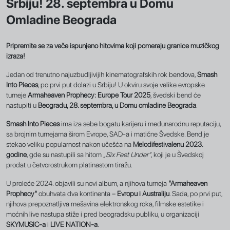
Srbiju! 28. septembra u Domu
Omladine Beograda
Pripremite se za veče ispunjeno hitovima koji pomeraju granice muzičkog
izraza!
Jedan od trenutno najuzbudljivijih kinematografskih rok bendova,
Smash
Into Pieces
, po prvi put dolazi u Srbiju! U okviru svoje velike evropske
turneje
Armaheaven Prophecy: Europe Tour 2025
, švedski bend će
nastupiti u
Beogradu, 28. septembra, u Domu omladine Beograda
.
Smash Into Pieces
ima iza sebe bogatu karijeru i međunarodnu reputaciju,
sa brojnim turnejama širom Evrope, SAD-a i matične Švedske. Bend je
stekao veliku popularnost nakon učešća na
Melodifestivalenu 2023.
godine
, gde su nastupili sa hitom
„Six Feet Under“
, koji je u Švedskoj
prodat u četvorostrukom platinastom tiražu.
U proleće 2024. objavili su novi album, a njihova turneja
"Armaheaven
Prophecy"
obuhvata dva kontinenta –
Evropu i Australiju
. Sada, po prvi put,
njihova prepoznatljiva mešavina elektronskog roka, filmske estetike i
moćnih live nastupa stiže i pred beogradsku publiku, u organizaciji
SKYMUSIC-a
i
LIVE NATION-a
.