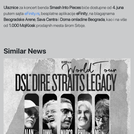
Ulaznice
za koncert benda
Smash Into Pieces
biće dostupne od
4. juna
putem sajta
eFinity.rs
, besplatne aplikacije
eFinity
, na blagajnama
Beogradske Arene
,
Sava Centra
i
Doma omladine Beograda
, kao i na više
od
1.000 MojKiosk
prodajnih mesta širom Srbije.
Similar News