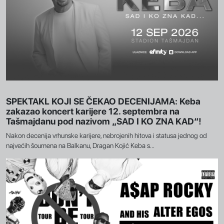
SPEKTAKL KOJI SE ČEKAO DECENIJAMA: Keba
zakazao koncert karijere 12. septembra na
Tašmajdanu pod nazivom „SAD I KO ZNA KAD“!
Nakon decenija vrhunske karijere, nebrojenih hitova i statusa jednog od
najvećih šoumena na Balkanu, Dragan Kojić Keba s...