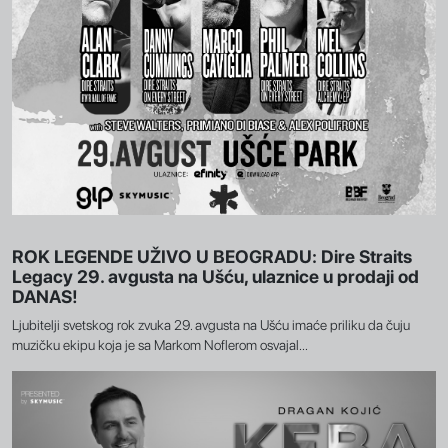
ROK LEGENDE UŽIVO U BEOGRADU: Dire Straits
Legacy 29. avgusta na Ušću, ulaznice u prodaji od
DANAS!
Ljubitelji svetskog rok zvuka 29. avgusta na Ušću imaće priliku da čuju
muzičku ekipu koja je sa Markom Noflerom osvajal...