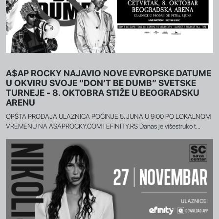
A$AP ROCKY NAJAVIO NOVE EVROPSKE DATUME
U OKVIRU SVOJE “DON’T BE DUMB” SVETSKE
TURNEJE - 8. OKTOBRA STIŽE U BEOGRADSKU
ARENU
OPŠTA PRODAJA ULAZNICA POČINJE 5. JUNA U 9:00 PO LOKALNOM
VREMENU NA ASAPROCKY.COM I EFINITY.RS Danas je višestruko t...