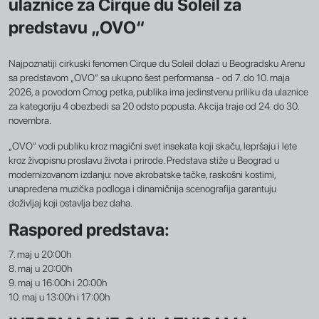
ulaznice za Cirque du Soleil za
predstavu „OVO“
Najpoznatiji cirkuski fenomen Cirque du Soleil dolazi u Beogradsku Arenu
sa predstavom „OVO“ sa ukupno šest performansa - od 7. do 10. maja
2026, a povodom Crnog petka, publika ima jedinstvenu priliku da ulaznice
za kategoriju 4 obezbedi sa 20 odsto popusta. Akcija traje od 24. do 30.
novembra.
„OVO“ vodi publiku kroz magični svet insekata koji skaču, lepršaju i lete
kroz živopisnu proslavu života i prirode. Predstava stiže u Beograd u
modernizovanom izdanju: nove akrobatske tačke, raskošni kostimi,
unapređena muzička podloga i dinamičnija scenografija garantuju
doživljaj koji ostavlja bez daha.
Raspored predstava:
7. maj u 20:00h
8. maj u 20:00h
9. maj u 16:00h i 20:00h
10. maj u 13:00h i 17:00h