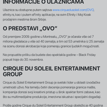
INFORMACIJE O ULAZNICAMA
Ulaznice su dostupne putem sajtova
www.cirquedusoleil.com/OVO
,
efinity.rs, kao i putem eFinity aplikacije, na svim Efinity i Moj Kiosk
prodajnim mestima širom Srbije.
O PREDSTAVI „OVO”
Od premijere 2009. godine u Montrealu, „OVO“ je očarala više od 7
miliona gledalaca u više od 40 zemalja, a tim od 53 umetnika iz 25 zemalja
na scenu donosi akrobacije koje pomeraju granice ljudskih mogućnosti.
Ne propustite priliku da budete deo spektakla godine – Black Friday
popust traje do 30. novembra.
CIRQUE DU SOLEIL ENTERTAINMENT
GROUP
Cirque du Soleil Entertainment Group je svetski lider u oblasti izvođačke
umetnosti uživo. Na temelju četiri decenije pomeranja granica mašte,
kompanija donosi svoj kreativni pristup u širok spektar formi zabave, kao
što su multimedijalne produkcije, imerzivna iskustva i specijalni događaji.
Prošle godine Cirque du Soleil Entertainment Group obeležio je 40 godina